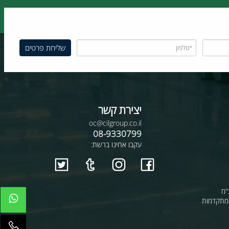
12 חודשי אחריות
הובלות לכל הארץ
יצירת קשר
oc@cilgroup.co.il
08-9330799
עקבו אחינו ברשת: