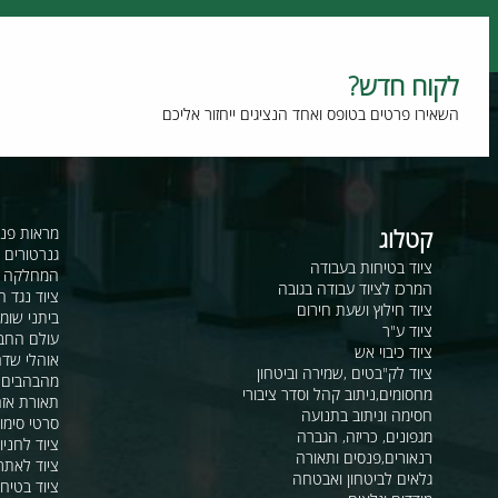
תמורה מלאה למחיר
טכנולוגיה מתקדמת
וח חדש?
רו פרטים בטופס ואחד הנציגים ייחזור אליכם
קטלוג
מראות פנורמיות ו
גנרטורים ומערכ
ציוד בטיחות בעבודה
המחלקה לקשר ור
המרכז לציוד עבודה בגובה
ציוד נגד החלקה
ציוד חילוץ ושעת חירום
ביתני שומר ומבני
ציוד ע"ר
עולם החבלים
ציוד כיבוי אש
אוהלי שדה, חפ"ק 
ציוד לק"בטים ,שמירה וביטחון
מהבהבים וסירנו
מחסומים,ניתוב קהל וסדר ציבורי
תאורת אזהרה ל
חסימה וניתוב בתנועה