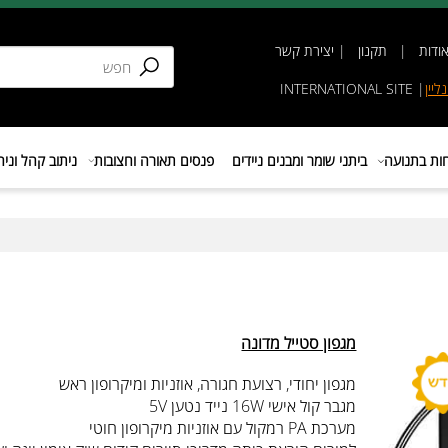
תקנון
|
יצירת קשר
INTERNATIONAL SIT
נועה
ביתני שומר ומבנים ניידים
פנסים תאורה וחצובות
ניתוב קהל וניהול 
מגפון סטייל מדונה
מגפון יחודי, רצועת חגורה, אוזניות ומיקרופון ראש
מגבר קול אישי 16W נייד נטען 5V
מערכת PA רמקול עם אוזניות מיקרופון חוטי