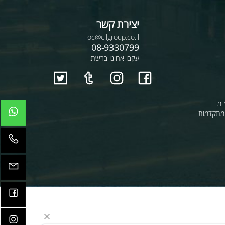
יצירת קשר
oc@cilgroup.co.il
08-9330799
עקבו אחינו ברשת:
קדמות