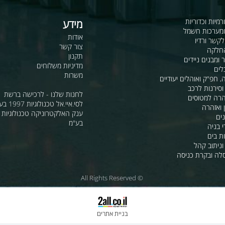
כדוריות
מידע
ות חשמל
אודות
דיו
צור קשר
תקנון
ם ניידים
מדיניות משלוחים
משרות
ואוהלים יעודיים
ת לרכב
לחנות שלנו - לרכישה ברשת
מטוסים
לסי.איי.אל טכנולוגיות 1997 בע"מ
רה
ענק האלקטרוניקה טכנולוגיות מת
בע"מ
 קהל
קרת כניסה
© All Rights Reserved