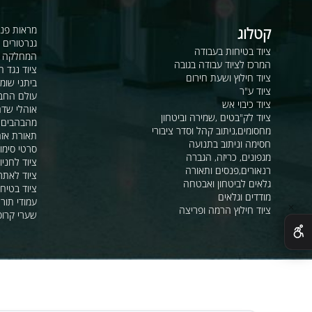
רו פרטים בטופס ואחד הנציגים ייחזור אליכם
קטלוג
מראות פנורמיות ו
גנרטורים ומערכ
ציוד בטיחות בעבודה
המחלקה לקשר ור
המרכז לציוד עבודה בגובה
ציוד נגד החלקה
ציוד חילוץ ושעת חירום
ביתני שומר ומבני
ציוד ע"ר
עולם החבלים
ציוד כיבוי אש
אוהלי שדה, חפ"ק 
ציוד לק"בטים ,שמירה וביטחון
מהבהבים וסירנו
מחסומים,ניתוב קהל וסדר ציבורי
תאורת אזהרה ל
חסימה וניתוב בתנועה
סרטי סימון ואזה
מגפונים, כריזה, הגברה
ציוד לחניונים
רנאורים,פנסים ותאורה
ציוד לאתרי בניה
גלאים לביטחון ואבטחה
ציוד בטיחות בים
מודדים וגלאים
עמודי תור וניתוב
ציוד חילוץ הרמה ופריצה
שערי קרוסלה וב