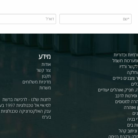
כדוריות
מידע
ות חשמל
אודות
דיו
צור קשר
תקנון
ם ניידים
מדיניות משלוחים
משרות
ואוהלים יעודיים
ת לרכב
לחנות שלנו - לרכישה ברשת
מטוסים
לסי.איי.אל טכנולוגיות 1997 בע"מ
רה
ענק האלקטרוניקה טכנולוגיות מת