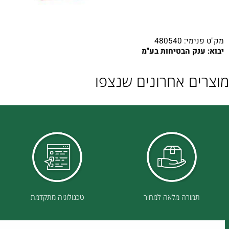
: 480540
נק הבטיחות בע"מ
ם אחרונים שנצפו
תמורה מלאה למחיר
טכנולוגיה מתקדמת