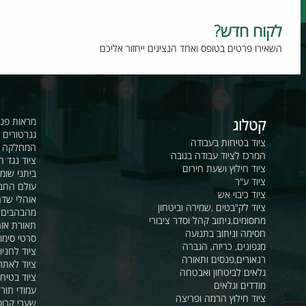
וח חדש?
רו פרטים בטופס ואחד הנציגים ייחזור אליכם
קטלוג
מראות פנורמיות ו
גנרטורים ומערכ
ציוד בטיחות בעבודה
המחלקה לקשר ור
המרכז לציוד עבודה בגובה
ציוד נגד החלקה
ציוד חילוץ ושעת חירום
ביתני שומר ומבני
ציוד ע"ר
עולם החבלים
ציוד כיבוי אש
אוהלי שדה, חפ"ק 
ציוד לק"בטים ,שמירה וביטחון
מהבהבים וסירנו
מחסומים,ניתוב קהל וסדר ציבורי
תאורת אזהרה ל
חסימה וניתוב בתנועה
סרטי סימון ואזה
מגפונים, כריזה, הגברה
ציוד לחניונים