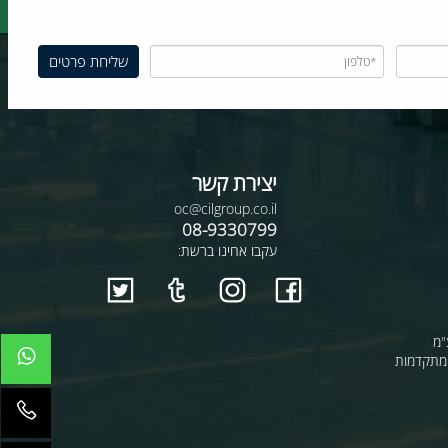
יצירת קשר
oc@cilgroup.co.il
08-9330799
עקבו אחינו ברשת:
קדמות