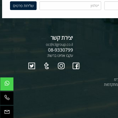
יצירת קשר
oc@cilgroup.co.il
08-9330799
עקבו אחינו ברשת:
קדמות