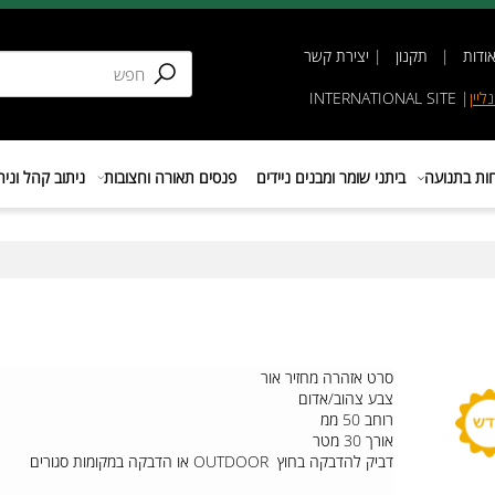
תקנון
|
יצירת קשר
INTERNATIONAL SIT
נועה
ביתני שומר ומבנים ניידים
פנסים תאורה וחצובות
ניתוב קהל וניהול 
סרט אזהרה מחזיר אור
צבע צהוב/אדום
רוחב 50 ממ
אורך 30 מטר
דביק להדבקה בחוץ OUTDOOR או הדבקה במקומות סגורים