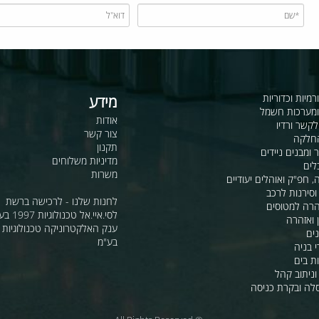
כדוריות
מידע
ות חשמל
אודות
דיו
צור קשר
תקנון
ם ניידים
מדיניות משלוחים
משרות
ואוהלים יעודיים
ת לרכב
לחנות שלנו - לרכישה ברשת
מטוסים
לסי.איי.אל טכנולוגיות 1997 בע"מ
רה
ענק האלקטרוניקה טכנולוגיות מת
בע"מ