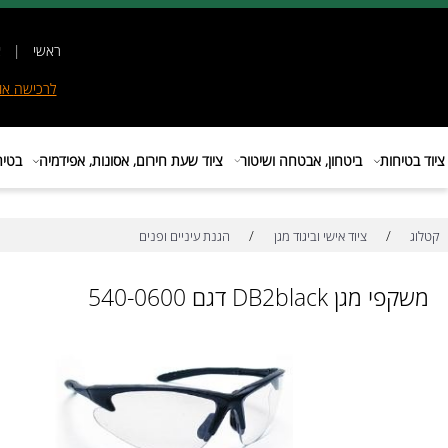
ראשי
|
אודות
|
לרכישה
אונליין
|
E
ות
ביטחון, אבטחה ושיטור
ציוד שעת חירום, אסונות, אפידמיה
בטיחות בת
/
/
ציוד אישי וביגוד מגן
הגנת עיניים ופנים
DB2blac דגם 540-0600