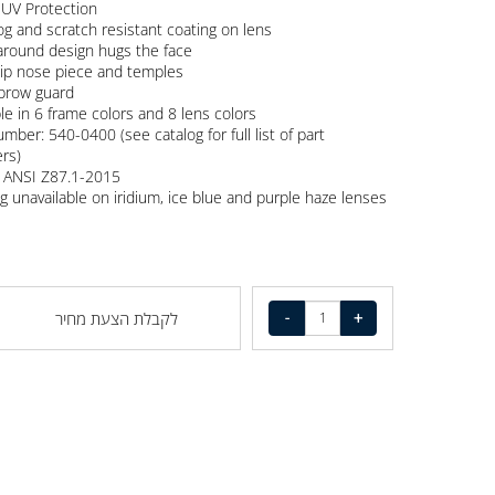
h-impact resistant polycarbonate lens
9% UV Protection
i-fog and scratch resistant coating on lens
p-around design hugs the face
-slip nose piece and temples
m brow guard
ilable in 6 frame colors and 8 lens colors
t number: 540-0400 (see catalog for full list of part
bers)
ts ANSI Z87.1-2015
i-fog unavailable on iridium, ice blue and purple haze lenses
לקבלת הצעת מחיר