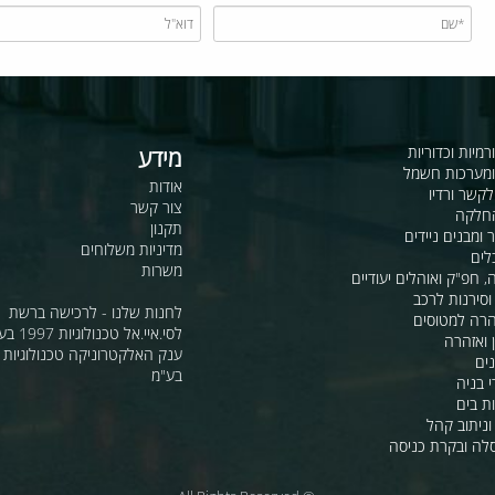
כדוריות
מידע
ות חשמל
אודות
דיו
צור קשר
תקנון
ם ניידים
מדיניות משלוחים
משרות
ואוהלים יעודיים
ת לרכב
לחנות שלנו - לרכישה ברשת
מטוסים
לסי.איי.אל טכנולוגיות 1997 בע"מ
רה
ענק האלקטרוניקה טכנולוגיות מת
בע"מ