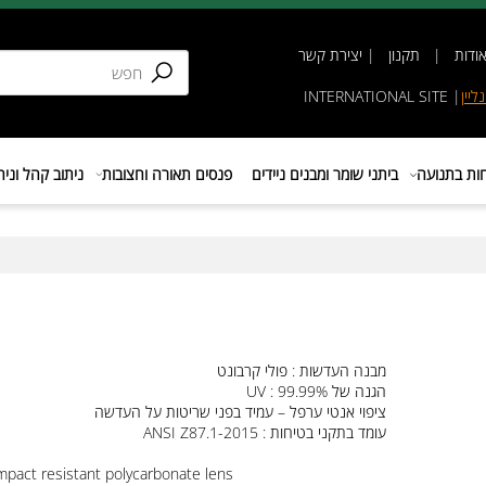
תקנון
|
יצירת קשר
INTERNATIONAL SIT
נועה
ביתני שומר ומבנים ניידים
פנסים תאורה וחצובות
ניתוב קהל וניהול 
מבנה העדשות : פולי קרבונט
הגנה של
: 99.99%
UV
ציפוי אנטי ערפל – עמיד בפני שריטות על העדשה
עומד בתקני בטיחות :
ANSI Z87.1-2015