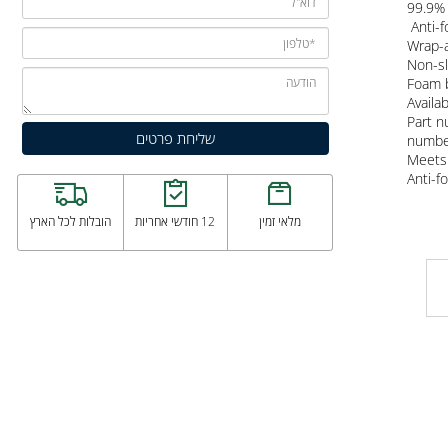
Hig
99.
Ant
Wra
Non
Foa
Ava
Par
num
Mee
Ant
מלאי זמין
12 חודשי אחריות
הובלות לכל הארץ