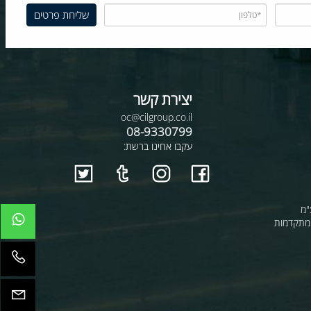
יצירת קשר
oc@cilgroup.co.il
08-9330799
עקבו אחינו ברשת:
קדמות