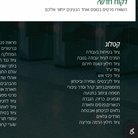
וח חדש?
רו פרטים בטופס ואחד הנציגים ייחזור אליכם
קטלוג
מראות פנורמיות ו
גנרטורים ומערכ
ציוד בטיחות בעבודה
המחלקה לקשר ור
המרכז לציוד עבודה בגובה
ציוד נגד החלקה
ציוד חילוץ ושעת חירום
ביתני שומר ומבני
ציוד ע"ר
עולם החבלים
ציוד כיבוי אש
אוהלי שדה, חפ"ק 
ציוד לק"בטים ,שמירה וביטחון
מהבהבים וסירנו
מחסומים,ניתוב קהל וסדר ציבורי
תאורת אזהרה ל
חסימה וניתוב בתנועה
סרטי סימון ואזה
מגפונים, כריזה, הגברה
ציוד לחניונים
רנאורים,פנסים ותאורה
ציוד לאתרי בניה
גלאים לביטחון ואבטחה
ציוד בטיחות בים