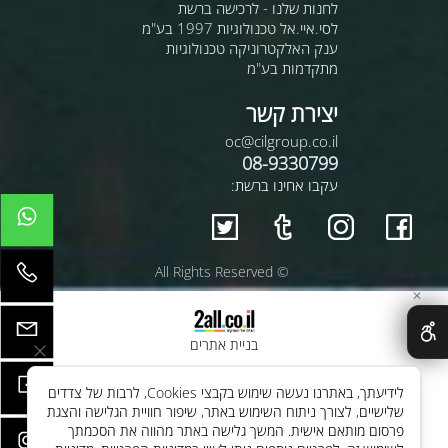
לחנות שלנו - לרכישה ברשת
לסי.איי.אל טכנולוגיות 1997 בע"מ
ענק האלקטרוניקה טכנולוגיות
מתקדמות בע"מ
יצירת קשר
oc@cilgroup.co.il
08-9330799
עקבו אחינו ברשת:
© All Rights Reserved
✕
בניית אתרים
לידיעתך, באתרנו נעשה שימוש בקבצי Cookies, לרבות של צדדים
שלישיים, לצורך ניתוח השימוש באתר, שיפור חוויית הגלישה והצגת
פרסום מותאם אישית. המשך גלישה באתר מהווה את הסכמתך