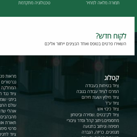
תמורה מלאה למחיר
טכנולוגיה מתקדמת
וח חדש?
רו פרטים בטופס ואחד הנציגים ייחזור אליכם
קטלוג
מראות פנורמיות ו
גנרטורים ומערכ
ציוד בטיחות בעבודה
המחלקה לקשר ור
המרכז לציוד עבודה בגובה
ציוד נגד החלקה
ציוד חילוץ ושעת חירום
ביתני שומר ומבני
ציוד ע"ר
עולם החבלים
ציוד כיבוי אש
אוהלי שדה, חפ"ק 
ציוד לק"בטים ,שמירה וביטחון