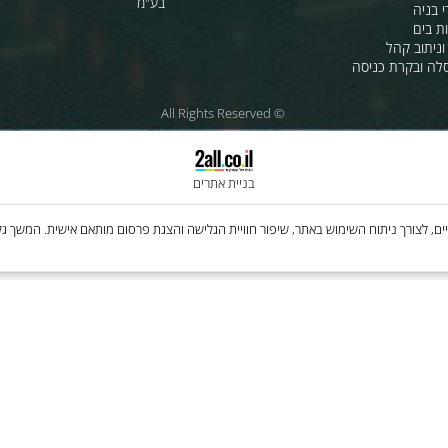
ת לרכב
לחנות שלנו - לרכישה ברשת
מטוסים
לסי.איי.אל טכנולוגיות 1997 בע"מ
רה
ענק האלקטרוניקה טכנולוגיות מת
בע"מ
 קהל
קרת כניסה
© All Rights Reserved
בניית אתרים
Cooki, לרבות של צדדים שלישיים, לצורך ניתוח השימוש באתר, שיפור חוויית הגלישה והצגת פרסום מותאם איש