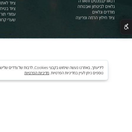
מהבהבים וסירנו
מחסומים,ניתוב קהל וסדר ציבורי
תאורת אזהרה ל
חסימה וניתוב בתנועה
סרטי סימון ואזה
מגפונים, כריזה, הגברה
ציוד לחניונים
רנאורים,פנסים ותאורה
ציוד לאתרי בניה
גלאים לביטחון ואבטחה
ציוד בטיחות בים
מודדים וגלאים
עמודי תור וניתוב
ציוד חילוץ הרמה ופריצה
שערי קרוסלה וב
לידיעתך, באתרנו נעשה שימוש בקבצי es
נוספים ניתן לעיין במדיניות הפרטיות.
מדיניות הפרטיות