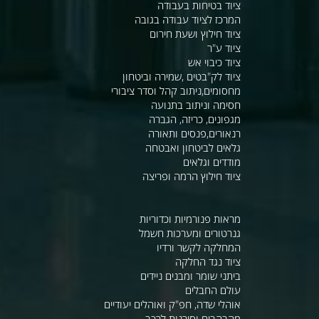
ציוד בטיחות בעבודה
המרכז לציוד עבודה בגובה
ציוד חילוץ ושעת חירום
ציוד ע"ר
ציוד כיבוי אש
ציוד לק"בטים ,שמירה וביטחון
מחסומים,ניתוב קהל וסדר ציבורי
חסימה וניתוב בתנועה
מגפונים, כריזה, הגברה
רנאורים,פנסים ותאורה
גלאים לביטחון ואבטחה
מודדים וגלאים
ציוד חילוץ הרמה ופריצה
מראות פנורמיות וכדוריות
גנרטורים ומערכות חשמל
המחלקה לקשר ורדיו
ציוד נגד החלקה
ביתני שומר ומבנים ניידים
עולם החבלים
אוהלי שדה, חפ"ק ואוהלים יעודיים
מהבהבים וסירנות לרכב