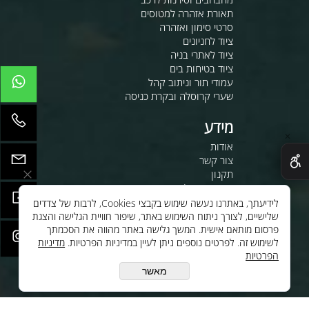
תאורת אזהרה למטוסים
סרטי סימון ואזהרה
ציוד לחניונים
ציוד לאתרי בניה
ציוד בטיחות בים
עמודי תור וניתוב קהל
שערי קרוסלה ובקרת כניסה
מידע
✕
אודות
צור קשר
תקנון
מדיניות משלוחים
משרות
לידיעתך, באתרנו נעשה שימוש בקבצי Cookies, לרבות של צדדים
שלישיים, לצורך ניתוח השימוש באתר, שיפור חוויית הגלישה והצגת
לחנות שלנו - לרכישה ברשת
פרסום מותאם אישית. המשך גלישה באתר מהווה את הסכמתך
לסי.איי.אל טכנולוגיות 1997 בע"מ
לשימוש זה. לפרטים נוספים ניתן לעיין במדיניות הפרטיות.
מדיניות
הפרטיות
ענק האלקטרוניקה טכנולוגיות
מתקדמות בע"מ
מאשר
יצירת קשר