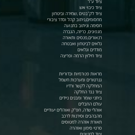
ציוד ע"ר
ציוד כיבוי אש
ציוד לק"בטים ,שמירה וביטחון
מחסומים,ניתוב קהל וסדר ציבורי
חסימה וניתוב בתנועה
מגפונים, כריזה, הגברה
רנאורים,פנסים ותאורה
גלאים לביטחון ואבטחה
מודדים וגלאים
ציוד חילוץ הרמה ופריצה
מראות פנורמיות וכדוריות
גנרטורים ומערכות חשמל
המחלקה לקשר ורדיו
ציוד נגד החלקה
ביתני שומר ומבנים ניידים
עולם החבלים
אוהלי שדה, חפ"ק ואוהלים יעודיים
מהבהבים וסירנות לרכב
תאורת אזהרה למטוסים
סרטי סימון ואזהרה
ציוד לחניונים