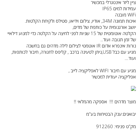
ציין ליזר אינטגרלי במכשיר
עמידות למים IP65
WiFi מובנה
איכות תמונה 34M, אודיו, צילום וידיאו, סטילס ולקיחת הקלטות.
יושב אורגנומית על כותפת של מדים,
הקלטה אוטומטית של 15 שניות לפני לחיצה על הקלטה כדי למנוע דילאיי
של זמן תגובה ועוד..
נורות אינפרא אדום IR אוטמטי לצילום לילה מדהים גם בחשכה
מגיע עם כבל USB,ניתן לטעינה ברכב , קליפס לחגורה, חיבור לכותפות,
ועוד...
מגיע עם חיבור WIFI לאפליקציה לייב ,
אפליקציה יעודית למכשיר
מוצר מדהים !!! אספקה מהמלאי !!
יבואנים:ענק הבטיחות בע"מ
מק"ט פנימי: 912260