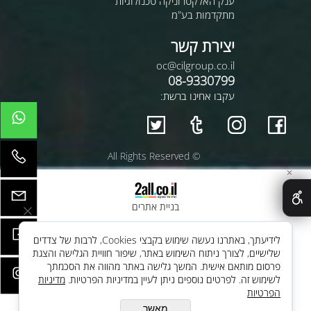
ענק האלקטרוניקה טכנולוגיות
מתקדמות בע"מ
יצירת קשר
oc@cilgroup.co.il
08-9330799
עקבו אחינו ברשת:
© All Rights Reserved
✕
בניית אתרים
לידיעתך, באתרנו נעשה שימוש בקבצי Cookies, לרבות של צדדים
שלישיים, לצורך ניתוח השימוש באתר, שיפור חוויית הגלישה והצגת
פרסום מותאם אישית. המשך גלישה באתר מהווה את הסכמתך
לשימוש זה. לפרטים נוספים ניתן לעיין במדיניות הפרטיות.
מדיניות
הפרטיות
מאשר