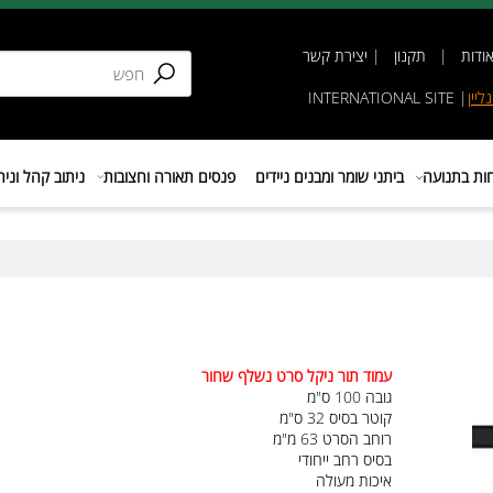
תקנון
|
יצירת קשר
INTERNATIONAL SIT
נועה
ביתני שומר ומבנים ניידים
פנסים תאורה וחצובות
ניתוב קהל וניהול 
עמוד תור ניקל סרט נשלף שחור
גובה 100 ס"מ
קוטר בסיס 32 ס"מ
רוחב הסרט 63 מ"מ
בסיס רחב ייחודי