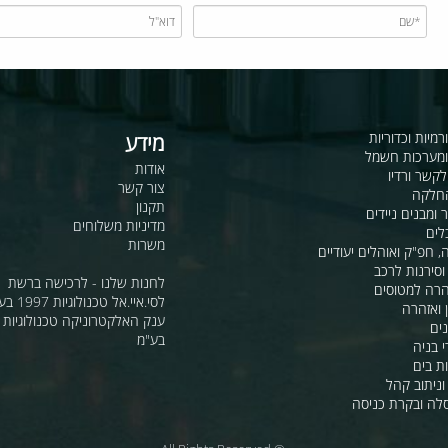
כדוריות
מידע
ות חשמל
אודות
דיו
צור קשר
תקנון
ם ניידים
מדיניות משלוחים
משרות
ואוהלים יעודיים
ת לרכב
לחנות שלנו - לרכישה ברשת
מטוסים
לסי.איי.אל טכנולוגיות 1997 בע"מ
רה
ענק האלקטרוניקה טכנולוגיות מת
בע"מ