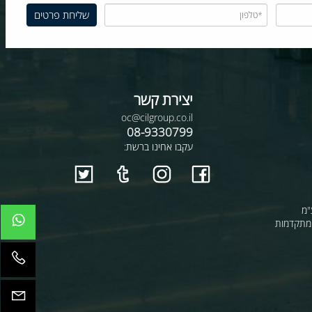
יצירת קשר
oc@cilgroup.co.il
08-9330799
עקבו אחינו ברשת:
קדמות