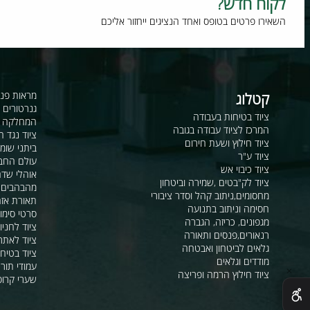
וח חדש?
רו פרטים בטופס ואחד הנציגים ייחזור אליכם
קטלוג
מראות פנורמיות ו
גנרטורים ומערכ
ציוד בטיחות בעבודה
המחלקה לקשר ור
המרכז לציוד עבודה בגובה
ציוד נגד החלקה
ציוד חילוץ ושעת חירום
ביתני שומר ומבני
ציוד ע"ר
עולם החבלים
ציוד כיבוי אש
אוהלי שדה, חפ"ק 
ציוד לק"בטים ,שמירה וביטחון
מהבהבים וסירנו
מחסומים,ניתוב קהל וסדר ציבורי
תאורת אזהרה ל
חסימה וניתוב בתנועה
סרטי סימון ואזה
מגפונים, כריזה, הגברה
ציוד לחניונים
רנאורים,פנסים ותאורה
ציוד לאתרי בניה
גלאים לביטחון ואבטחה
ציוד בטיחות בים