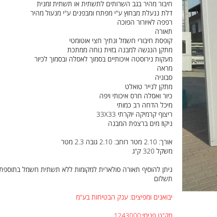
מבנה פנל מתכת מבודד עמיד בכל תנאי הטמפרטורה ועמיד לאורך שני
חיבור מהיר בגב השרותים לתשתית או תשתית זמנית
דלת ננעלת מבחוץ ע"י מפתח ומבפנים ע"י מנעול מהיר
רפפה לאיורור הפוכה
תאורה
קופסת חיבורי חשמל ונתיך חצי אוטומטי
מתקן הנגשה למבנה בזוית נוחה ממתכת
מעקות נירוסטה איכותיים בסמוך לאסלה ובסמוך לכיור
מראה
סבוניה
מתקן לנייר טואלט
כיור ואסלה חרס איכותי ויפה
מיכל הדחה רב כמותי
ריצוף קרמיקה יוקרתי 33X33
ניקוז מים ברצפת המבנה
אורך: 2.10 מטר רוחב: 2.10 גובה 2.3 מטר
משקל 320 ק"ג
ניתן להוסיף תאורה סולארית למקומות ללא תשתית חשמל בתוספת
תשלום
יבואנים ומפיצים: ענק הבטיחות בע"מ