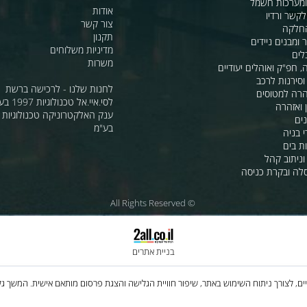
כדוריות
מידע
ות חשמל
אודות
דיו
צור קשר
תקנון
ם ניידים
מדיניות משלוחים
משרות
ואוהלים יעודיים
ת לרכב
לחנות שלנו - לרכישה ברשת
מטוסים
לסי.איי.אל טכנולוגיות 1997 בע"מ
רה
ענק האלקטרוניקה טכנולוגיות מת
בע"מ
 קהל
קרת כניסה
© All Rights Reserved