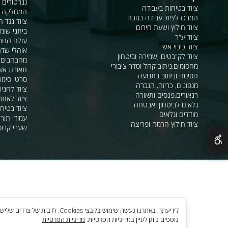
קטלוג
מראות פנורמיות ו
גנרטורים ומערכ
ציוד בטיחות בעבודה
המחלקה לקשר ור
המרכז לציוד עבודה בגובה
ציוד נגד החלקה
ציוד חילוץ ושעת חירום
ביתני שומר ומבני
ציוד ע"ר
עולם החבלים
ציוד כיבוי אש
אוהלי שדה, חפ"ק 
ציוד לק"בטים ,שמירה וביטחון
מהבהבים וסירנו
מחסומים,ניתוב קהל וסדר ציבורי
תאורת אזהרה ל
חסימה וניתוב בתנועה
סרטי סימון ואזה
מגפונים, כריזה, הגברה
ציוד לחניונים
רנאורים,פנסים ותאורה
ציוד לאתרי בניה
גלאים לביטחון ואבטחה
ציוד בטיחות בים
מודדים וגלאים
עמודי תור וניתוב
ציוד חילוץ הרמה ופריצה
שערי קרוסלה וב