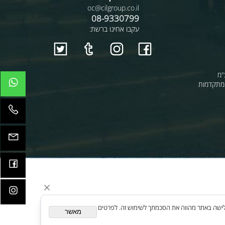
יצירת קשר
oc@cilgroup.co.il
08-9330799
עקבו אחינו ברשת:
קדמות