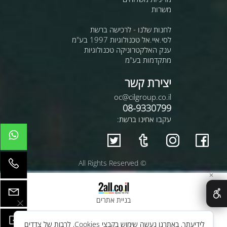
משרות
לחנות שלנו - לרכישה ברשת
לסי.איי.אל טכנולוגיות 1997 בע"מ
ענק האלקטרוניקה טכנולוגיות
מתקדמות בע"מ
יצירת קשר
oc@cilgroup.co.il
08-9330799
עקבו אחינו ברשת:
© All Rights Reserved
✕
בניית אתרים
לידיעתך, באתרנו נעשה שימוש בקבצי Cookies, לרבות של צדדים