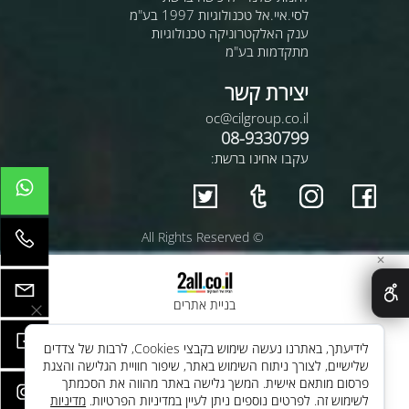
לסי.איי.אל טכנולוגיות 1997 בע"מ
ענק האלקטרוניקה טכנולוגיות
מתקדמות בע"מ
יצירת קשר
oc@cilgroup.co.il
08-9330799
עקבו אחינו ברשת:
© All Rights Reserved
✕
בניית אתרים
לידיעתך, באתרנו נעשה שימוש בקבצי Cookies, לרבות של צדדים
שלישיים, לצורך ניתוח השימוש באתר, שיפור חוויית הגלישה והצגת
פרסום מותאם אישית. המשך גלישה באתר מהווה את הסכמתך
לשימוש זה. לפרטים נוספים ניתן לעיין במדיניות הפרטיות.
מדיניות