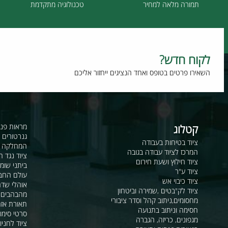
תמורה מלאה למחיר
טכנולוגיה מתקדמת
וח חדש?
רו פרטים בטופס ואחד הנציגים ייחזור אליכם
קטלוג
מראות פנורמיות ו
גנרטורים ומערכ
ציוד בטיחות בעבודה
המחלקה לקשר ור
המרכז לציוד עבודה בגובה
ציוד נגד החלקה
ציוד חילוץ ושעת חירום
ביתני שומר ומבני
ציוד ע"ר
עולם החבלים
ציוד כיבוי אש
אוהלי שדה, חפ"ק 
ציוד לק"בטים ,שמירה וביטחון