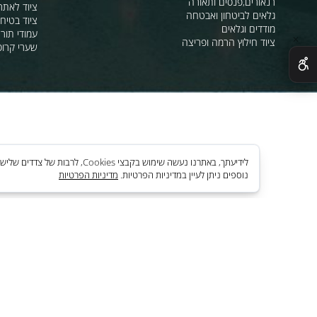
מהבהבים וסירנו
מחסומים,ניתוב קהל וסדר ציבורי
תאורת אזהרה ל
חסימה וניתוב בתנועה
סרטי סימון ואזה
מגפונים, כריזה, הגברה
ציוד לחניונים
רנאורים,פנסים ותאורה
ציוד לאתרי בניה
גלאים לביטחון ואבטחה
ציוד בטיחות בים
מודדים וגלאים
עמודי תור וניתוב
ציוד חילוץ הרמה ופריצה
שערי קרוסלה וב
לידיעתך, באתרנו נעשה שימוש בקבצי es
נוספים ניתן לעיין במדיניות הפרטיות.
מדיניות הפרטיות