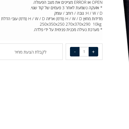
* תצוגת מסך LCD תאריך, שעה, שבוע. הקודים גלויים או בלת
OPEN או ERROR מציינים את מצב הפעולה.
* אזעקה נשמעת לאחר 3 פעמים של קוד שגוי.
H / W / D: גובה / רוחב / עומק
מדידות מחוץ H / W / D (מ"מ) אריזה H / W / D (מ"מ) עובי הדלת עובי הגוף משקל
250x350x250 270x370x290 10kg
* מערכת נעילה מכנית פנימית על ידי פלדה.
לקבלת הצעת מחיר