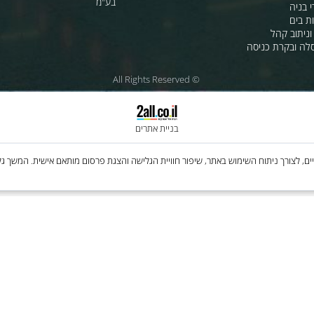
ת לרכב
לחנות שלנו - לרכישה ברשת
מטוסים
לסי.איי.אל טכנולוגיות 1997 בע"מ
רה
ענק האלקטרוניקה טכנולוגיות מת
בע"מ
 קהל
קרת כניסה
© All Rights Reserved
בניית אתרים
Cooki, לרבות של צדדים שלישיים, לצורך ניתוח השימוש באתר, שיפור חוויית הגלישה והצגת פרסום מותאם איש