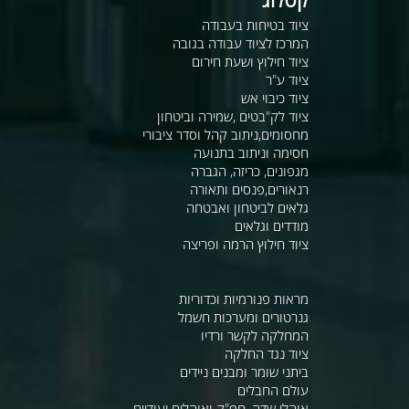
ציוד בטיחות בעבודה
המרכז לציוד עבודה בגובה
ציוד חילוץ ושעת חירום
ציוד ע"ר
ציוד כיבוי אש
ציוד לק"בטים ,שמירה וביטחון
מחסומים,ניתוב קהל וסדר ציבורי
חסימה וניתוב בתנועה
מגפונים, כריזה, הגברה
רנאורים,פנסים ותאורה
גלאים לביטחון ואבטחה
מודדים וגלאים
ציוד חילוץ הרמה ופריצה
מראות פנורמיות וכדוריות
גנרטורים ומערכות חשמל
המחלקה לקשר ורדיו
ציוד נגד החלקה
ביתני שומר ומבנים ניידים
עולם החבלים
אוהלי שדה, חפ"ק ואוהלים יעודיים