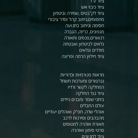
ציוד ע"ר
ציוד כיבוי אש
ציוד לק"בטים ,שמירה וביטחון
מחסומים,ניתוב קהל וסדר ציבורי
חסימה וניתוב בתנועה
מגפונים, כריזה, הגברה
רנאורים,פנסים ותאורה
גלאים לביטחון ואבטחה
מודדים וגלאים
ציוד חילוץ הרמה ופריצה
מראות פנורמיות וכדוריות
גנרטורים ומערכות חשמל
המחלקה לקשר ורדיו
ציוד נגד החלקה
ביתני שומר ומבנים ניידים
עולם החבלים
אוהלי שדה, חפ"ק ואוהלים יעודיים
מהבהבים וסירנות לרכב
תאורת אזהרה למטוסים
סרטי סימון ואזהרה
ציוד לחניונים