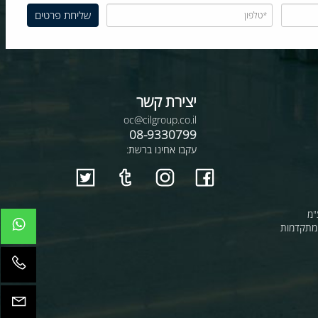
יצירת קשר
oc@cilgroup.co.il
08-9330799
עקבו אחינו ברשת:
קדמות