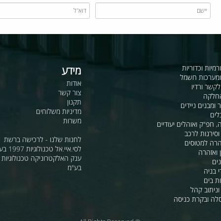
כדוריות
מידע
ות חשמל
אודות
דיו
צור קשר
תקנון
ם ניידים
מדיניות משלוחים
משרות
ואוהלים יעודיים
ת לרכב
לחנות שלנו - לרכישה ברשת
מטוסים
לסי.איי.אל טכנולוגיות 1997 בע"מ
רה
ענק האלקטרוניקה טכנולוגיות מת
בע"מ