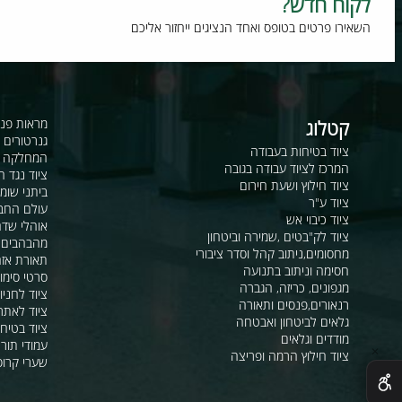
וח חדש?
רו פרטים בטופס ואחד הנציגים ייחזור אליכם
קטלוג
מראות פנורמיות ו
גנרטורים ומערכ
ציוד בטיחות בעבודה
המחלקה לקשר ור
המרכז לציוד עבודה בגובה
ציוד נגד החלקה
ציוד חילוץ ושעת חירום
ביתני שומר ומבני
ציוד ע"ר
עולם החבלים
ציוד כיבוי אש
אוהלי שדה, חפ"ק 
ציוד לק"בטים ,שמירה וביטחון
מהבהבים וסירנו
מחסומים,ניתוב קהל וסדר ציבורי
תאורת אזהרה ל
חסימה וניתוב בתנועה
סרטי סימון ואזה
מגפונים, כריזה, הגברה
ציוד לחניונים
רנאורים,פנסים ותאורה
ציוד לאתרי בניה
גלאים לביטחון ואבטחה
ציוד בטיחות בים