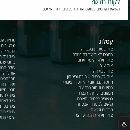
וח חדש?
רו פרטים בטופס ואחד הנציגים ייחזור אליכם
קטלוג
מראות פנורמיות ו
גנרטורים ומערכ
ציוד בטיחות בעבודה
המחלקה לקשר ור
המרכז לציוד עבודה בגובה
ציוד נגד החלקה
ציוד חילוץ ושעת חירום
ביתני שומר ומבני
ציוד ע"ר
עולם החבלים
ציוד כיבוי אש
אוהלי שדה, חפ"ק 
ציוד לק"בטים ,שמירה וביטחון
מהבהבים וסירנו
מחסומים,ניתוב קהל וסדר ציבורי
תאורת אזהרה ל
חסימה וניתוב בתנועה
סרטי סימון ואזה
מגפונים, כריזה, הגברה
ציוד לחניונים
רנאורים,פנסים ותאורה
ציוד לאתרי בניה
גלאים לביטחון ואבטחה
ציוד בטיחות בים