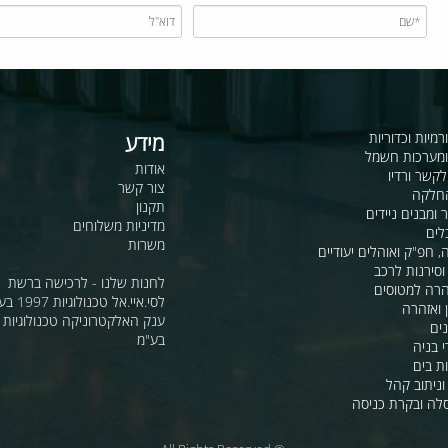
כדוריות
מידע
ות חשמל
אודות
דיו
צור קשר
תקנון
ם ניידים
מדיניות משלוחים
משרות
ואוהלים יעודיים
ת לרכב
לחנות שלנו - לרכישה ברשת
מטוסים
לסי.איי.אל טכנולוגיות 1997 בע"מ
רה
ענק האלקטרוניקה טכנולוגיות מת
בע"מ