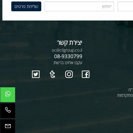
יצירת קשר
oc@cilgroup.co.il
08-9330799
עקבו אחינו ברשת:
קדמות